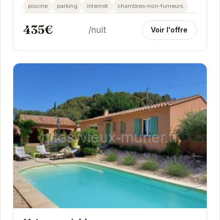
mas du 16ème siècle, restauré avec goût, offre...
piscine
parking
internet
chambres-non-fumeurs
435€
/nuit
Voir l'offre