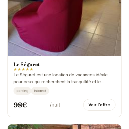
Le Séguret
★★★★★
Le Séguret est une location de vacances idéale
pour ceux qui recherchent la tranquillité et le
charme de la Provence. Avec son emplacement...
parking
internet
98€
/nuit
Voir l'offre