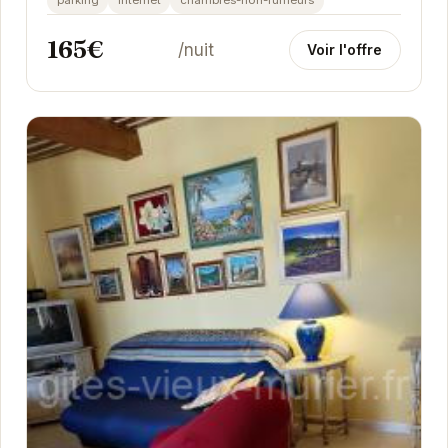
parking
internet
chambres-non-fumeurs
165€
/nuit
Voir l'offre