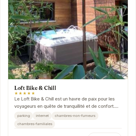
Loft Bike & Chill
★★★★★
Le Loft Bike & Chill est un havre de paix pour les
voyageurs en quête de tranquillité et de confort.
Situé à Entrechaux, cet établissement offre...
parking
internet
chambres-non-fumeurs
chambres-familiales