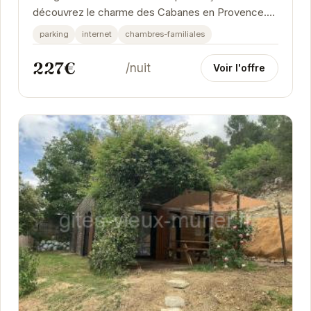
découvrez le charme des Cabanes en Provence.
Situées à Entrechaux, ces cabanes offrent un
parking
internet
chambres-familiales
cadre...
227€
/nuit
Voir l'offre