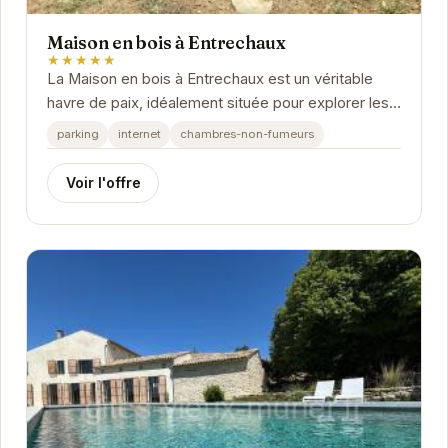
Maison en bois à Entrechaux
★★★★★
La Maison en bois à Entrechaux est un véritable
havre de paix, idéalement située pour explorer les
merveilles de la Provence. Avec son charme...
parking
internet
chambres-non-fumeurs
Voir l'offre