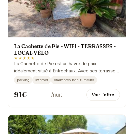
La Cachette de Pie - WIFI - TERRASSES -
LOCAL VÉLO
★★★★★
La Cachette de Pie est un havre de paix
idéalement situé à Entrechaux. Avec ses terrasses
ensoleillées, son accès WIFI et son local à vélos...
parking
internet
chambres-non-fumeurs
91€
/nuit
Voir l'offre