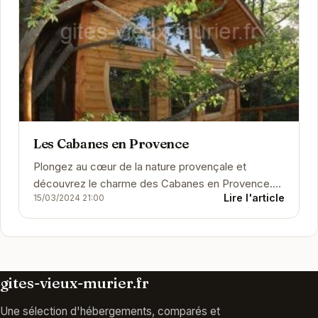
Les Cabanes en Provence
Plongez au cœur de la nature provençale et
découvrez le charme des Cabanes en Provence.
Lire l'article
15/03/2024 21:00
Situées à Entrechaux, ces cabanes offrent un
cadre...
gites-vieux-murier.fr
Une sélection d'hébergements, comparés et