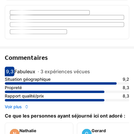
Commentaires
9,3
Fabuleux
·
3 expériences vécues
Avec une note de 9.3
fabuleux
Situation géographique
9,2
Propreté
8,3
Rapport qualité/prix
8,3
Voir plus
Ce que les personnes ayant séjourné ici ont adoré :
Nathalie
Gerard