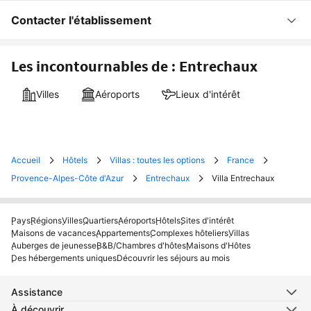
Contacter l'établissement
Les incontournables de : Entrechaux
Villes
Aéroports
Lieux d'intérêt
Accueil
Hôtels
Villas : toutes les options
France
Provence-Alpes-Côte d'Azur
Entrechaux
Villa Entrechaux
Pays
Régions
Villes
Quartiers
Aéroports
Hôtels
Sites d'intérêt
Maisons de vacances
Appartements
Complexes hôteliers
Villas
Auberges de jeunesse
B&B/Chambres d'hôtes
Maisons d'Hôtes
Des hébergements uniques
Découvrir les séjours au mois
Assistance
À découvrir