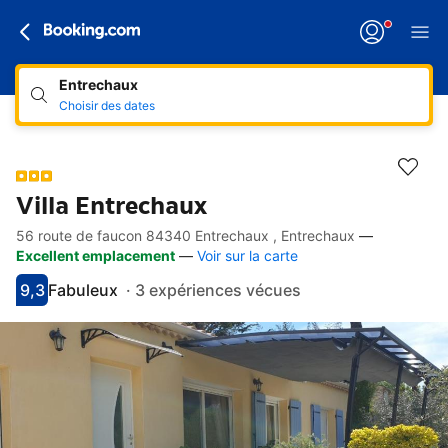
Entrechaux
Choisir des dates
Villa Entrechaux
56 route de faucon 84340 Entrechaux , Entrechaux
—
Accès rapides
Aller à la description
Aller aux équipements
Aller aux hébergements
Aller aux conditions
Excellent emplacement
—
Voir sur la carte
9,3
Fabuleux
·
3 expériences vécues
Avec une note de 9.3
fabuleux