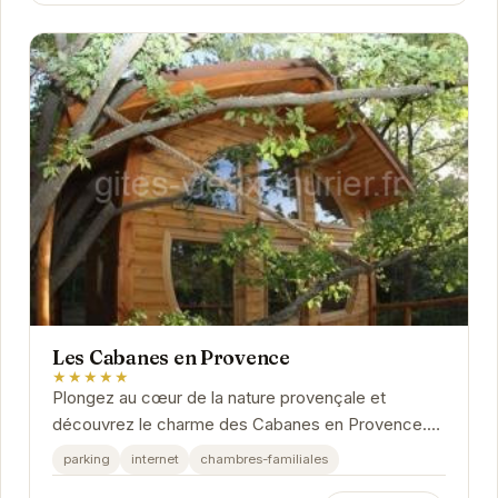
Les Cabanes en Provence
★★★★★
Plongez au cœur de la nature provençale et
découvrez le charme des Cabanes en Provence.
Situées à Entrechaux, ces cabanes offrent un
parking
internet
chambres-familiales
cadre...