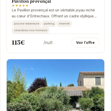
Pavillon provençal
★★★★★
Le Pavillon provençal est un véritable joyau niché
au cœur d'Entrechaux. Offrant un cadre idyllique
pour des vacances relaxantes, cette...
piscine-exterieure
parking
internet
chambres-non-fumeurs
113€
/nuit
Voir l'offre