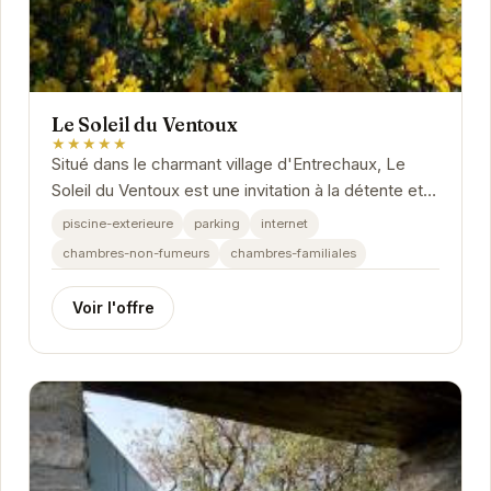
Le Soleil du Ventoux
★★★★★
Situé dans le charmant village d'Entrechaux, Le
Soleil du Ventoux est une invitation à la détente et à
la découverte de la Provence. Avec son...
piscine-exterieure
parking
internet
chambres-non-fumeurs
chambres-familiales
Voir l'offre