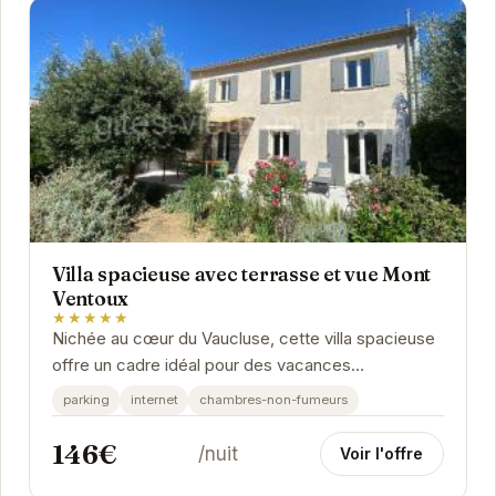
Villa spacieuse avec terrasse et vue Mont
Ventoux
★★★★★
Nichée au cœur du Vaucluse, cette villa spacieuse
offre un cadre idéal pour des vacances
reposantes. La terrasse, avec sa vue imprenable
parking
internet
chambres-non-fumeurs
sur le...
146€
/nuit
Voir l'offre