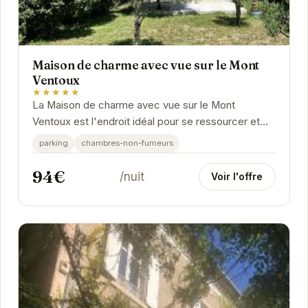
Maison de charme avec vue sur le Mont
Ventoux
★★★★★
La Maison de charme avec vue sur le Mont
Ventoux est l'endroit idéal pour se ressourcer et
profiter du calme de la Provence. Avec une vue
parking
chambres-non-fumeurs
imprenable...
94€
/nuit
Voir l'offre