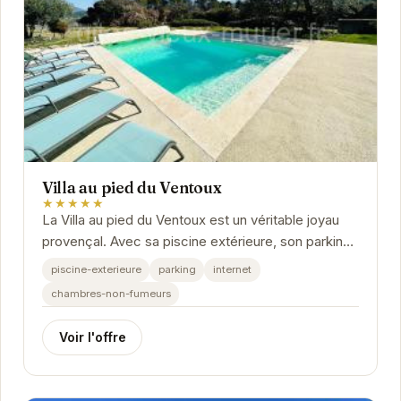
Villa au pied du Ventoux
★★★★★
La Villa au pied du Ventoux est un véritable joyau
provençal. Avec sa piscine extérieure, son parking
privé et ses chambres non-fumeurs, elle...
piscine-exterieure
parking
internet
chambres-non-fumeurs
Voir l'offre