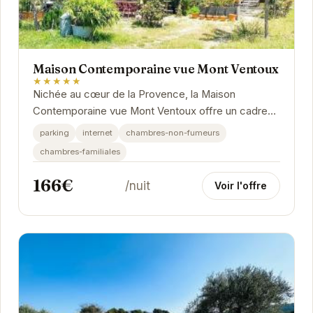
Maison Contemporaine vue Mont Ventoux
★★★★★
Nichée au cœur de la Provence, la Maison
Contemporaine vue Mont Ventoux offre un cadre
idyllique pour des vacances reposantes. Avec sa
parking
internet
chambres-non-fumeurs
vue...
chambres-familiales
166€
/nuit
Voir l'offre