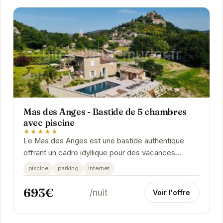
Mas des Anges - Bastide de 5 chambres
avec piscine
★★★★★
Le Mas des Anges est une bastide authentique
offrant un cadre idyllique pour des vacances
inoubliables. Avec sa piscine privée, ses vastes
piscine
parking
internet
espaces...
693€
/nuit
Voir l'offre