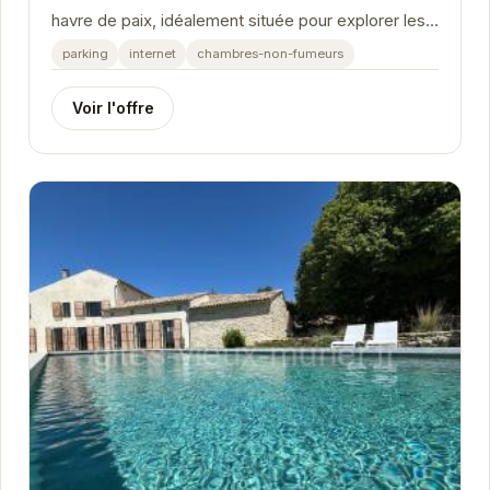
havre de paix, idéalement située pour explorer les
merveilles de la Provence. Avec son charme...
parking
internet
chambres-non-fumeurs
Voir l'offre