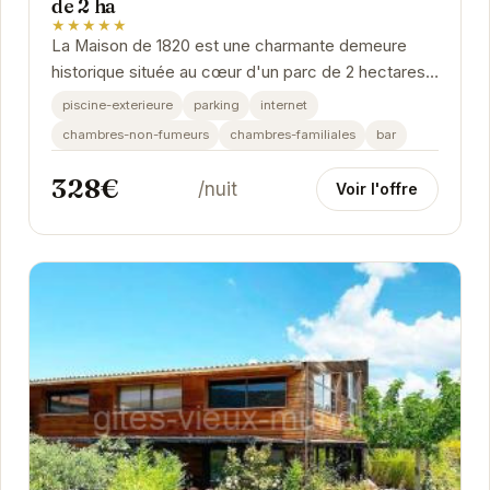
de 2 ha
★★★★★
La Maison de 1820 est une charmante demeure
historique située au cœur d'un parc de 2 hectares.
Elle offre un cadre idéal pour des vacances...
piscine-exterieure
parking
internet
chambres-non-fumeurs
chambres-familiales
bar
328€
/nuit
Voir l'offre