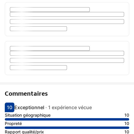
Commentaires
10
Exceptionnel
·
1 expérience vécue
Avec une note de 10
exceptionnel
Situation géographique
10
Propreté
10
Rapport qualité/prix
10