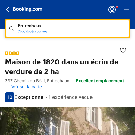
Entrechaux
Choisir des dates
Maison de 1820 dans un écrin de
verdure de 2 ha
337 Chemin du Béal, Entrechaux
—
Excellent emplacement
Accès rapides
Aller à la description
Aller aux équipements
Aller aux hébergements
Aller aux conditions
—
Voir sur la carte
10
Exceptionnel
·
1 expérience vécue
Avec une note de 10
exceptionnel