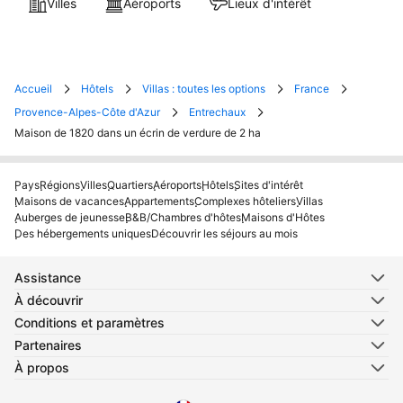
Villes
Aéroports
Lieux d'intérêt
Accueil
Hôtels
Villas : toutes les options
France
Provence-Alpes-Côte d'Azur
Entrechaux
Maison de 1820 dans un écrin de verdure de 2 ha
Pays
Régions
Villes
Quartiers
Aéroports
Hôtels
Sites d'intérêt
Maisons de vacances
Appartements
Complexes hôteliers
Villas
Auberges de jeunesse
B&B/Chambres d'hôtes
Maisons d'Hôtes
Des hébergements uniques
Découvrir les séjours au mois
Assistance
À découvrir
Conditions et paramètres
Partenaires
À propos