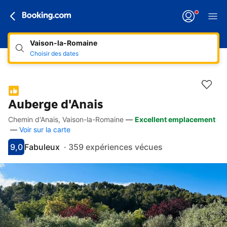
Vaison-la-Romaine
Choisir des dates
Auberge d'Anais
Chemin d'Anais, Vaison-la-Romaine
—
Excellent emplacement
Accès rapides
Aller à la description
Aller aux équipements
Aller aux hébergements
Aller aux conditions
—
Voir sur la carte
9,0
Fabuleux
·
359 expériences vécues
Avec une note de 9
fabuleux