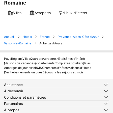
Romaine
Villes
Aéroports
Lieux d'intérêt
Accueil
Hôtels
France
Provence-Alpes-Côte d'Azur
Vaison-la-Romaine
Auberge d'Anais
Pays
Régions
Villes
Quartiers
Aéroports
Hôtels
Sites d'intérêt
Maisons de vacances
Appartements
Complexes hôteliers
Villas
Auberges de jeunesse
B&B/Chambres d'hôtes
Maisons d'Hôtes
Des hébergements uniques
Découvrir les séjours au mois
Assistance
À découvrir
Conditions et paramètres
Partenaires
À propos