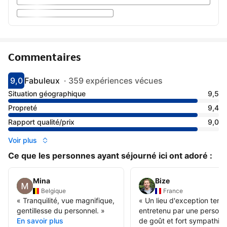
Commentaires
9,0
Fabuleux
·
359 expériences vécues
Avec une note de 9
fabuleux
Situation géographique
9,5
Propreté
9,4
Rapport qualité/prix
9,0
Voir plus
Ce que les personnes ayant séjourné ici ont adoré :
Mina
Bize
Belgique
France
«
Tranquilité, vue magnifique,
«
Un lieu d'exception tenu 
gentillesse du personnel.
»
entretenu par une person
En savoir plus
de goût et fort sympathiq