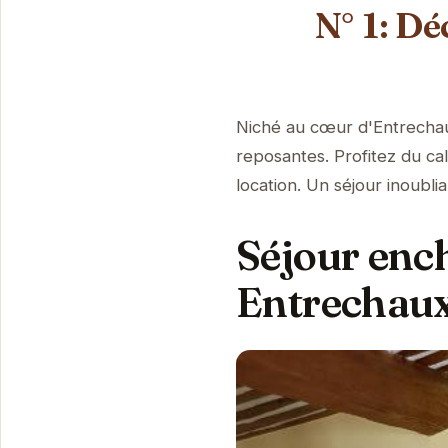
N° 1: D
Niché au cœur d'Entrechau
reposantes. Profitez du c
location. Un séjour inoubli
Séjour enc
Entrechau