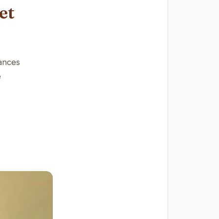
et
ances
e