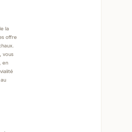
e la
es offre
chaux.
, vous
, en
ialité
 au