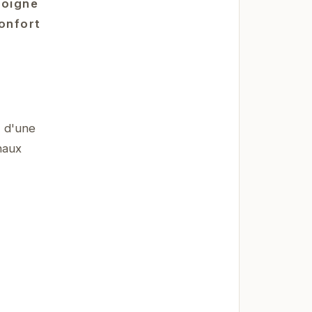
moigne
confort
z d'une
haux