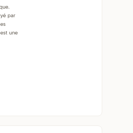
que.
uyé par
ses
 est une