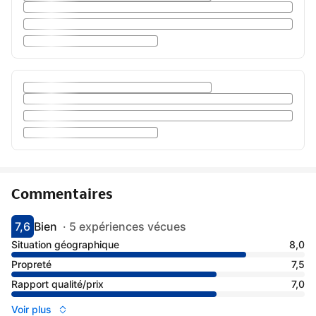
Commentaires
7,6
Bien
·
5 expériences vécues
Avec une note de 7.6
bien
Situation géographique
8,0
Propreté
7,5
Rapport qualité/prix
7,0
Voir plus