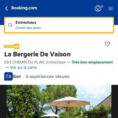
Entrechaux
Choisir des dates
La Bergerie De Vaison
593 CHEMIN DU PLAN, Entrechaux
—
Très bon emplacement
Accès rapides
Aller à la description
Aller aux équipements
Aller aux hébergements
Aller aux conditions
—
Voir sur la carte
7,6
Bien
·
5 expériences vécues
Avec une note de 7.6
bien