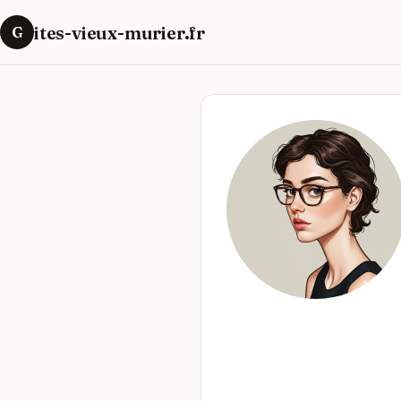
ites-vieux-murier.fr
G