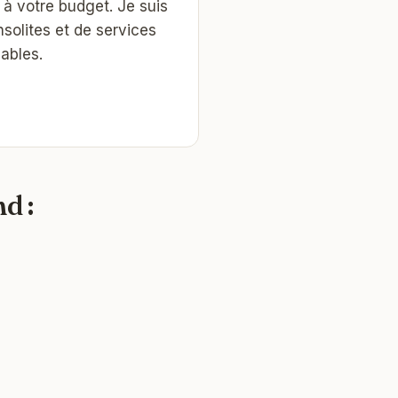
t à votre budget. Je suis
nsolites et de services
ables.
d :